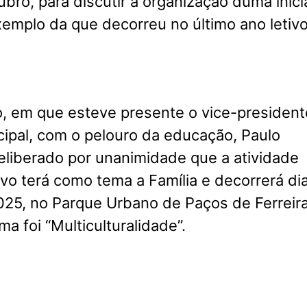
ubro, para discutir a organização duma inici
xemplo da que decorreu no último ano letivo
o, em que esteve presente o vice-president
ipal, com o pelouro da educação, Paulo
 deliberado por unanimidade que a atividade
ivo terá como tema a Família e decorrerá di
025, no Parque Urbano de Paços de Ferreira
a foi “Multiculturalidade”.