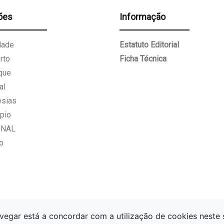
ões
Informação
dade
Estatuto Editorial
rto
Ficha Técnica
que
al
esias
pio
ONAL
o
vegar está a concordar com a utilização de cookies neste 
Gazeta Paços de Ferreira.
Todos os direitos reservados.