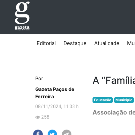
Editorial
Destaque
Atualidade
Mun
A “Famíl
Por
Gazeta Paços de
Ferreira
Educação
Munícipio
08/11/2024, 11:33 h
Associação de
258