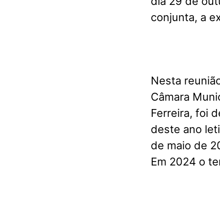
dia 29 de out
conjunta, a e
Nesta reuniã
Câmara Munic
Ferreira, foi
deste ano let
de maio de 2
Em 2024 o tem