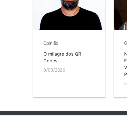
Opinião
O
O milagre dos QR
N
Codes
V
8/08/2026
5