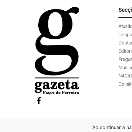
Secç
Atuali
Despo
Desta
Editori
Fregu
Muníci
NACI
Opiniã
Ao continuar a na